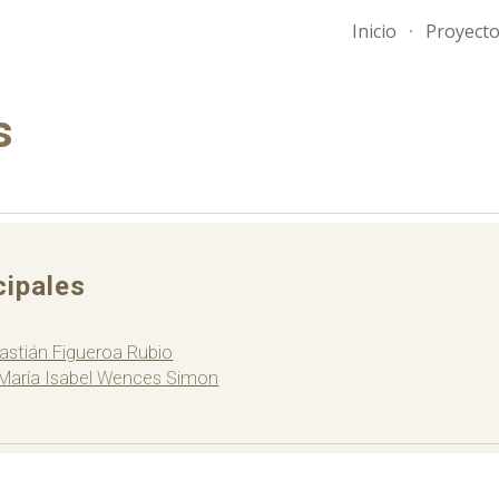
Inicio
Proyect
ip to main content
Skip to navigat
s
cipales
astián Figueroa Rubio
María Isabel Wences Simon