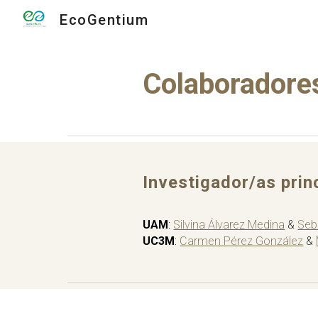
EcoGentium
Sk
Colaboradore
Investigador/as prin
UAM
:
Silvina Álvarez Medina
&
Seb
UC3M
:
Carmen Pérez González
&