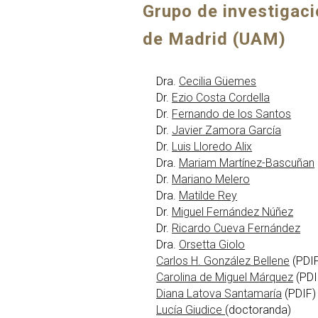
Grupo de investigac
de Madrid (UAM)
Dra.
Cecilia Güemes
Dr.
Ezio Costa Cordella
Dr.
Fernando de los Santos
Dr.
Javier Zamora García
Dr.
Luis Lloredo Alix
Dra.
Mariam Martínez-Bascuñan
Dr.
Mariano Melero
Dra.
Matilde Rey
Dr.
Miguel Fernández Núñez
Dr.
Ricardo Cueva Fernández
Dra.
Orsetta Giolo
Carlos H. González Bellene
(
PDI
Carolina de Miguel Márquez
(PDI
Diana Latova Santamaría
(
PDIF
)
Lucía Giudice
(
doctoranda
)